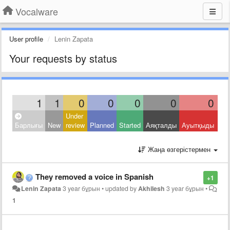
Vocalware
User profile
Lenin Zapata
Your requests by status
1
1
0
0
0
0
0
Under
Clo
Барлығы
New
review
Planned
Started
Аяқталды
Ауытқыды
Oth
Жаңа өзгерістермен
They removed a voice in Spanish
+1
Lenin Zapata
3 year бұрын
•
updated by
Akhilesh
3 year бұрын
•
1