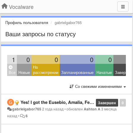
Vocalware
Профиль пользователя
gabrielgabor765
Ваши запросы по статусу
1
0
0
0
0
На
Все
Новые
рассмотрении
Запланированные
Начатые
Завершен
Со свежими изменениями
Yes! I got the Eusebio, Amalia, Felipe, Fernanda and Gabriela voices back! Yay! I typed \Voice=Portuguese \Voice=Eusebio/Amalia/Felipe/Fernanda/Gabriela
Завершен
0
gabrielgabor765
2 года назад
•
обновлен
Ashton A
3 месяца
назад
•
6