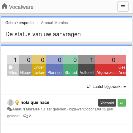
Vocalware
Gebruikersprofiel
Amauri Morales
De status van uw aanvragen
1
0
0
0
0
1
0
Under
Geslote
Alles
Nieuw
review
Planned
Started
Voltooid
Afgewezen
Andere
Laatst bijgewerkt
hola que hace
Voltooid
+1
Amauri Morales
13 jaar geleden
•
bijgewerkt door
Eva
12 jaar
geleden
•
2