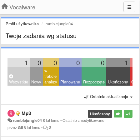
Vocalware
Profil użytkownika
rumblejungle04
Twoje zadania wg statusu
1
0
0
0
0
1
w
trakcie
Wszystkie
Nowy
analizy
Planowane
Rozpoczęte
Ukończony
Odrz
Ostatnia aktualizacja
Mp3
Ukończony
+1
rumblejungle04
8 lat temu
•
Ostatnio zmodyfikowane
przez
Gil
8 lat temu
•
2