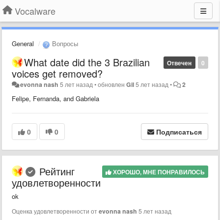
Vocalware
General
Вопросы
What date did the 3 Brazilian
Отвечен
0
voices get removed?
evonna nash
5 лет назад
•
обновлен
Gil
5 лет назад
•
2
Felipe, Fernanda, and Gabriela
0
0
Подписаться
Рейтинг
ХОРОШО, МНЕ ПОНРАВИЛОСЬ
удовлетворенности
ok
Оценка удовлетворенности от
evonna nash
5 лет назад