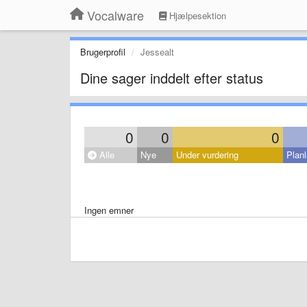
Vocalware
Hjælpesektion
Brugerprofil
Jessealt
Dine sager inddelt efter status
0
0
0
Alle
Nye
Under vurdering
Planl
Ingen emner