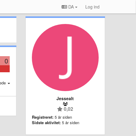
DA
Log ind
0
ede
Jessealt
0,02
Registreret:
5 år siden
Sidste aktivitet:
5 år siden