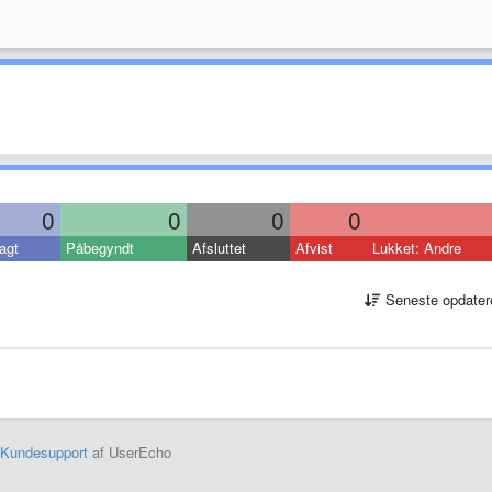
0
0
0
0
agt
Påbegyndt
Afsluttet
Afvist
Lukket: Andre
Seneste opdater
Kundesupport
af UserEcho