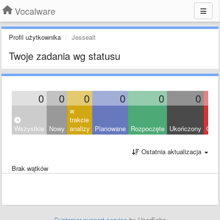
Vocalware
Profil użytkownika
Jessealt
Twoje zadania wg statusu
0
0
0
0
0
0
w
trakcie
Wszystkie
Nowy
analizy
Planowane
Rozpoczęte
Ukończony
Odrz
Ostatnia aktualizacja
Brak wątków
Customer support service
by UserEcho