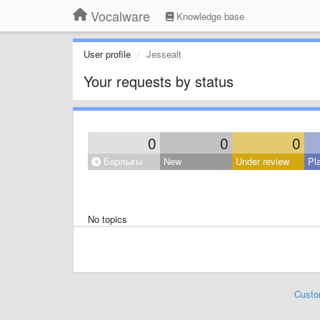
Vocalware
Knowledge base
User profile
Jessealt
Your requests by status
0
0
0
Барлығы
New
Under review
Pl
No topics
Custo