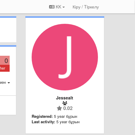
KK
Кіру / Tiркелу
0
her
мен
Jessealt
0.02
Registered:
5 year бұрын
Last activity:
5 year бұрын