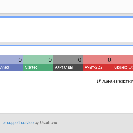
0
0
0
0
anned
Started
Аяқталды
Ауытқыды
Closed: Ot
Жаңа өзгерістер
mer support service
by UserEcho