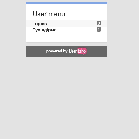
User menu
Topics
0
Түсіндірме
1