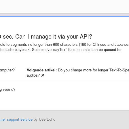
0 sec. Can I manage it via your API?
audio to segments no longer than 600 characters (150 for Chinese and Japanes
ate audio playback. Successive 'sayText' function calls can be queued for
computer?
Volgende artikel:
Do you charge more for longer Text-To-Sp
audios?
ig voor u?
mer support service
by UserEcho