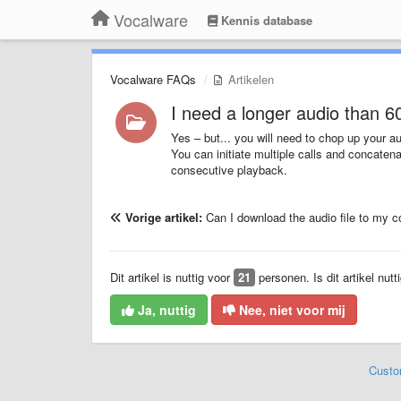
Vocalware
Kennis database
Vocalware FAQs
Artikelen
I need a longer audio than 6
Yes – but... you will need to chop up your 
You can initiate multiple calls and concaten
consecutive playback.
Vorige artikel:
Can I download the audio file to my 
Dit artikel is nuttig voor
21
personen. Is dit artikel nutt
Ja, nuttig
Nee, niet voor mij
Custo