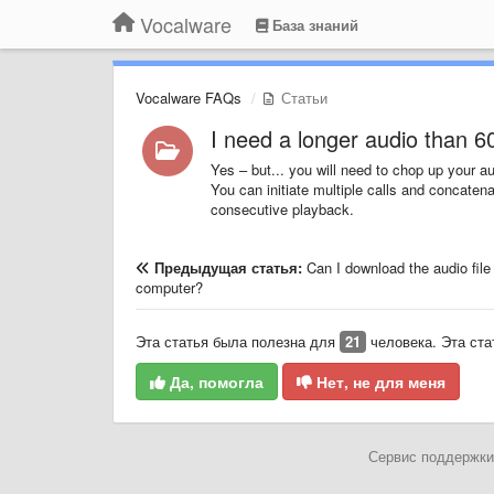
Vocalware
База знаний
Vocalware FAQs
Статьи
I need a longer audio than 6
Yes – but... you will need to chop up your 
You can initiate multiple calls and concaten
consecutive playback.
Предыдущая статья:
Can I download the audio file
computer?
Эта статья была полезна для
21
человека. Эта ста
Да, помогла
Нет, не для меня
Сервис поддержки