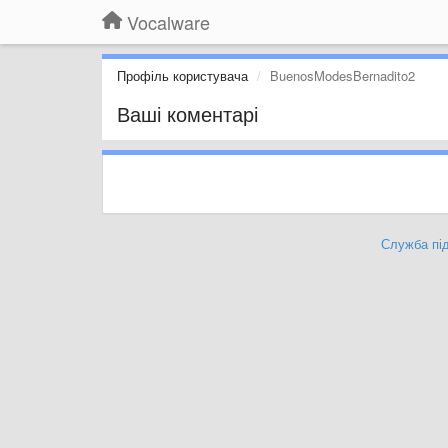
Vocalware
Профіль користувача
BuenosModesBernadito2
Ваші коментарі
Служба під