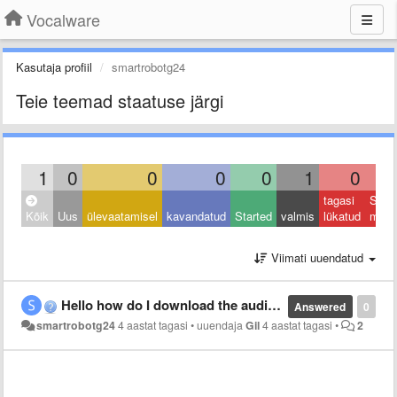
Vocalware
Kasutaja profiil
smartrobotg24
Teie teemad staatuse järgi
1
0
0
0
0
1
0
tagasi
Sulet
Kõik
Uus
ülevaatamisel
kavandatud
Started
valmis
lükatud
muu
Viimati uuendatud
Hello how do I download the audio. I am making a game and I need the audio for it.
Answered
0
smartrobotg24
4 aastat tagasi
•
uuendaja
Gil
4 aastat tagasi
•
2