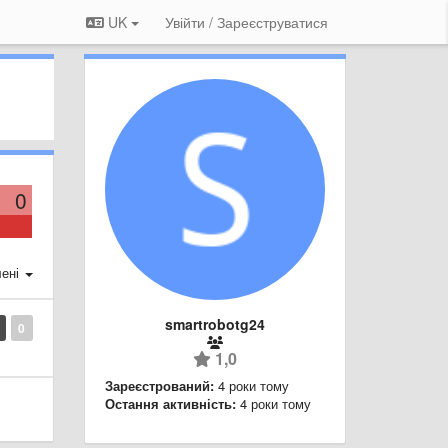
UK
Увійти / Зареєструватися
0
ені
smartrobotg24
0
1,0
Зареєстрований:
4 роки тому
Остання активність:
4 роки тому