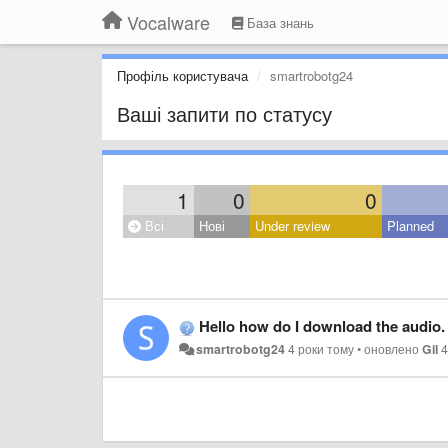
Vocalware
База знань
Профіль користувача
smartrobotg24
Ваші запити по статусу
1
0
0
Всі
Нові
Under review
Planned
Hello how do I download the audio. 
smartrobotg24
4 роки тому
•
оновлено
Gil
4