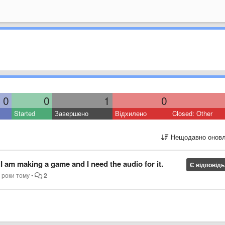
0
0
1
0
Started
Завершено
Відхилено
Closed: Other
Нещодавно оновл
I am making a game and I need the audio for it.
Є відповідь
 роки тому
•
2