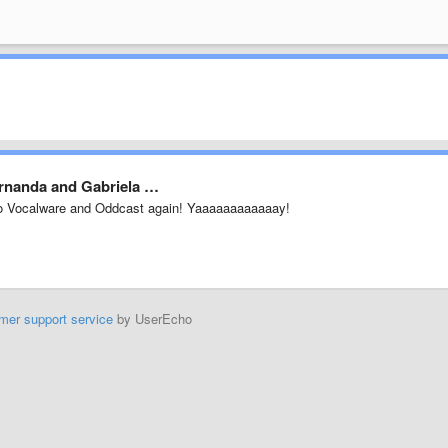
Fernanda and Gabriela …
to Vocalware and Oddcast again! Yaaaaaaaaaaaay!
mer support service
by UserEcho