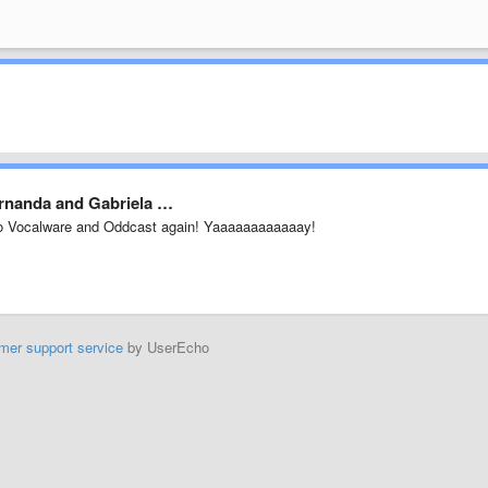
Fernanda and Gabriela …
to Vocalware and Oddcast again! Yaaaaaaaaaaaay!
mer support service
by UserEcho