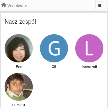
Vocalware
Nasz zespół
Eva
Gil
lnemeroff
Sumit B