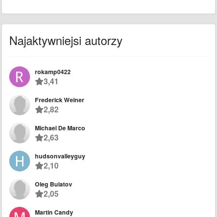
Najaktywniejsi autorzy
rokamp0422
3,41
Frederick Weiner
2,82
Michael De Marco
2,63
hudsonvalleyguy
2,10
Oleg Bulatov
2,05
Martin Candy